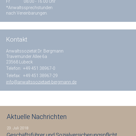
Fr
08.00 - 16.00 Uhr
*Anwaltssprechstunden
nach Vereinbarungen.
Kontakt
Anwaltssozietät Dr. Bergmann
Travemünder Allee 6a
23568 Lübeck
Telefon:
+49 451 38967-0
Telefax:
+49 451 38967-29
info@anwaltssozietaet-bergmann.de
Aktuelle Nachrichten
23. Juli 2018
Geschäftsführer und Sozialversicherungspflicht