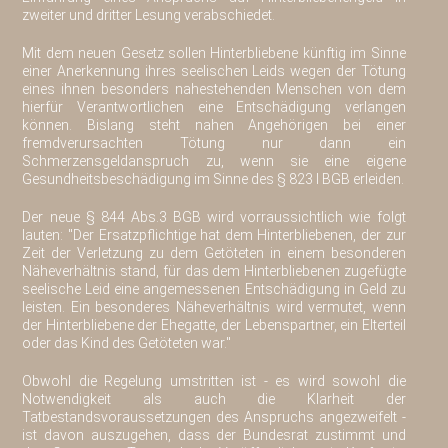
zweiter und dritter Lesung verabschiedet.
Mit dem neuen Gesetz sollen Hinterbliebene künftig im Sinne
einer Anerkennung ihres seelischen Leids wegen der Tötung
eines ihnen besonders nahestehenden Menschen von dem
hierfür Verantwortlichen eine Entschädigung verlangen
können. Bislang steht nahen Angehörigen bei einer
fremdverursachten Tötung nur dann ein
Schmerzensgeldanspruch zu, wenn sie eine eigene
Gesundheitsbeschädigung im Sinne des § 823 I BGB erleiden.
Der neue § 844 Abs.3 BGB wird vorraussichtlich wie folgt
lauten: "Der Ersatzpflichtige hat dem Hinterbliebenen, der zur
Zeit der Verletzung zu dem Getöteten in einem besonderen
Näheverhältnis stand, für das dem Hinterbliebenen zugefügte
seelische Leid eine angemessenen Entschädigung in Geld zu
leisten. Ein besonderes Näheverhältnis wird vermutet, wenn
der Hinterbliebene der Ehegatte, der Lebenspartner, ein Elterteil
oder das Kind des Getöteten war."
Obwohl die Regelung umstritten ist - es wird sowohl die
Notwendigkeit als auch die Klarheit der
Tatbestandsvoraussetzungen des Anspruchs angezweifelt -
ist davon auszugehen, dass der Bundesrat zustimmt und