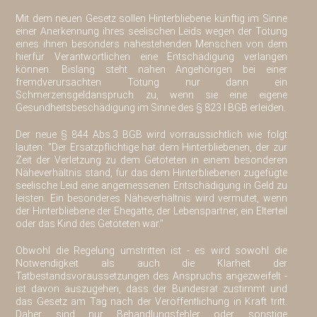
Mit dem neuen Gesetz sollen Hinterbliebene künftig im Sinne
einer Anerkennung ihres seelischen Leids wegen der Tötung
eines ihnen besonders nahestehenden Menschen von dem
hierfür Verantwortlichen eine Entschädigung verlangen
können. Bislang steht nahen Angehörigen bei einer
fremdverursachten Tötung nur dann ein
Schmerzensgeldanspruch zu, wenn sie eine eigene
Gesundheitsbeschädigung im Sinne des § 823 I BGB erleiden.
Der neue § 844 Abs.3 BGB wird vorraussichtlich wie folgt
lauten: "Der Ersatzpflichtige hat dem Hinterbliebenen, der zur
Zeit der Verletzung zu dem Getöteten in einem besonderen
Näheverhältnis stand, für das dem Hinterbliebenen zugefügte
seelische Leid eine angemessenen Entschädigung in Geld zu
leisten. Ein besonderes Näheverhältnis wird vermutet, wenn
der Hinterbliebene der Ehegatte, der Lebenspartner, ein Elterteil
oder das Kind des Getöteten war."
Obwohl die Regelung umstritten ist - es wird sowohl die
Notwendigkeit als auch die Klarheit der
Tatbestandsvoraussetzungen des Anspruchs angezweifelt -
ist davon auszugehen, dass der Bundesrat zustimmt und
das Gesetz am Tag nach der Veröffentlichung in Kraft tritt.
Daher sind nur Behandlungsfehler oder sonstige