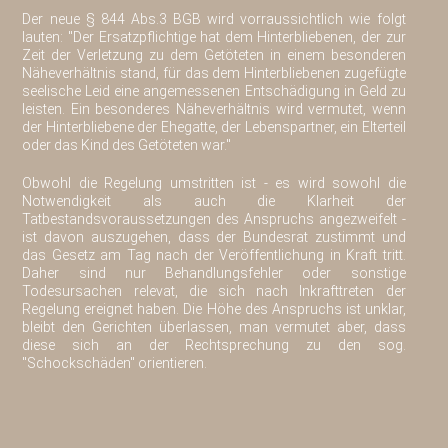
Der neue § 844 Abs.3 BGB wird vorraussichtlich wie folgt
lauten: "Der Ersatzpflichtige hat dem Hinterbliebenen, der zur
Zeit der Verletzung zu dem Getöteten in einem besonderen
Näheverhältnis stand, für das dem Hinterbliebenen zugefügte
seelische Leid eine angemessenen Entschädigung in Geld zu
leisten. Ein besonderes Näheverhältnis wird vermutet, wenn
der Hinterbliebene der Ehegatte, der Lebenspartner, ein Elterteil
oder das Kind des Getöteten war."
Obwohl die Regelung umstritten ist - es wird sowohl die
Notwendigkeit als auch die Klarheit der
Tatbestandsvoraussetzungen des Anspruchs angezweifelt -
ist davon auszugehen, dass der Bundesrat zustimmt und
das Gesetz am Tag nach der Veröffentlichung in Kraft tritt.
Daher sind nur Behandlungsfehler oder sonstige
Todesursachen relevat, die sich nach Inkrafttreten der
Regelung ereignet haben. Die Höhe des Anspruchs ist unklar,
bleibt den Gerichten überlassen, man vermutet aber, dass
diese sich an der Rechtsprechung zu den sog.
"Schockschäden" orientieren.