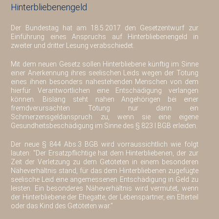
Hinterbliebenengeld
Der Bundestag hat am 18.5.2017 den Gesetzentwurf zur
Einführung eines Anspruchs auf Hinterbliebenengeld in
zweiter und dritter Lesung verabschiedet.
Mit dem neuen Gesetz sollen Hinterbliebene künftig im Sinne
einer Anerkennung ihres seelischen Leids wegen der Tötung
eines ihnen besonders nahestehenden Menschen von dem
hierfür Verantwortlichen eine Entschädigung verlangen
können. Bislang steht nahen Angehörigen bei einer
fremdverursachten Tötung nur dann ein
Schmerzensgeldanspruch zu, wenn sie eine eigene
Gesundheitsbeschädigung im Sinne des § 823 I BGB erleiden.
Der neue § 844 Abs.3 BGB wird vorraussichtlich wie folgt
lauten: "Der Ersatzpflichtige hat dem Hinterbliebenen, der zur
Zeit der Verletzung zu dem Getöteten in einem besonderen
Näheverhältnis stand, für das dem Hinterbliebenen zugefügte
seelische Leid eine angemessenen Entschädigung in Geld zu
leisten. Ein besonderes Näheverhältnis wird vermutet, wenn
der Hinterbliebene der Ehegatte, der Lebenspartner, ein Elterteil
oder das Kind des Getöteten war."